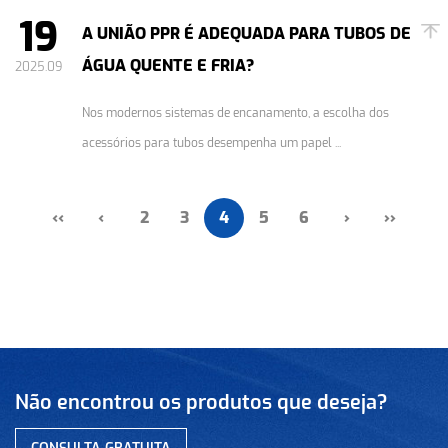
19
A UNIÃO PPR É ADEQUADA PARA TUBOS DE
ÁGUA QUENTE E FRIA?
2025.09
Nos modernos sistemas de encanamento, a escolha dos
acessórios para tubos desempenha um papel ...
‹‹
‹
2
3
4
5
6
›
››
Não encontrou os produtos que deseja?