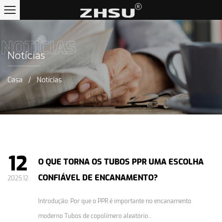
NOTÍCIAS
Notícias
Casa
/
Notícias
12
O QUE TORNA OS TUBOS PPR UMA ESCOLHA
CONFIÁVEL DE ENCANAMENTO?
2025.12
Introdução: Por que o PPR é importante no encanamento
moderno Tubos de copolímero aleatório...