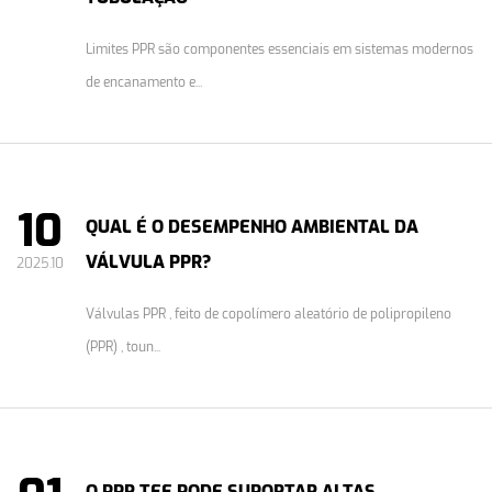
Limites PPR são componentes essenciais em sistemas modernos
de encanamento e...
10
QUAL É O DESEMPENHO AMBIENTAL DA
VÁLVULA PPR?
2025.10
Válvulas PPR , feito de copolímero aleatório de polipropileno
(PPR) , toun...
O PPR TEE PODE SUPORTAR ALTAS