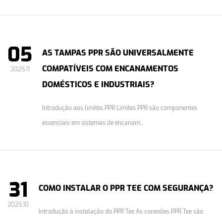
05
AS TAMPAS PPR SÃO UNIVERSALMENTE
COMPATÍVEIS COM ENCANAMENTOS
2025.11
DOMÉSTICOS E INDUSTRIAIS?
Introdução aos limites PPR Limites PPR são componentes
essenciais em sistemas de encanam...
31
COMO INSTALAR O PPR TEE COM SEGURANÇA?
2025.10
Introdução à instalação do PPR Tee As conexões PPR Tee são