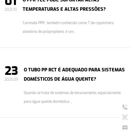
01
TEMPERATURAS E ALTAS PRESSÕES?
2025.10
Camiseta PPR , também conhecido como T de copolímero
aleatório de polipropileno, é um...
23
O TUBO PP RCT É ADEQUADO PARA SISTEMAS
DOMÉSTICOS DE ÁGUA QUENTE?
2025.09
Quando se trata de sistemas de encanamento, especialmente
para água quente doméstica ...