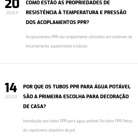
20
COMO ESTÃO AS PROPRIEDADES DE
RESISTÊNCIA À TEMPERATURA E PRESSÃO
2025.11
DOS ACOPLAMENTOS PPR?
Acoplamentos PPR são amplamente utilizados em sistemas de
encanamento, aquecimento e tubula...
14
POR QUE OS TUBOS PPR PARA ÁGUA POTÁVEL
SÃO A PRIMEIRA ESCOLHA PARA DECORAÇÃO
2025.11
DE CASA?
Introdução aos tubos PPR para água potável Os tubos PPR, feitos
de copolímero aleatório de pol...