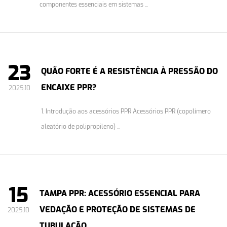
componentes essenciais em sistemas ...
23
QUÃO FORTE É A RESISTÊNCIA À PRESSÃO DO
ENCAIXE PPR?
2025.10
1. Introdução aos acessórios PPR Acessórios PPR (copolímero
aleatório de polipropileno) ...
15
TAMPA PPR: ACESSÓRIO ESSENCIAL PARA
VEDAÇÃO E PROTEÇÃO DE SISTEMAS DE
2025.10
TUBULAÇÃO