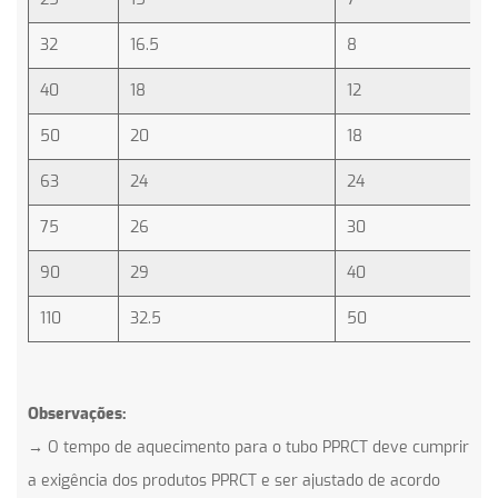
32
16.5
8
40
18
12
50
20
18
63
24
24
75
26
30
90
29
40
110
32.5
50
Observações:
→ O tempo de aquecimento para o tubo PPRCT deve cumprir
a exigência dos produtos PPRCT e ser ajustado de acordo