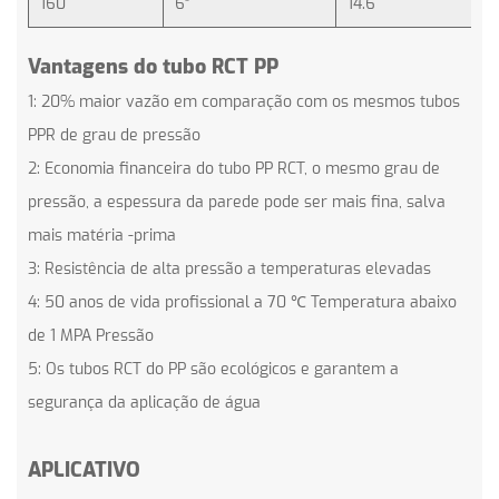
160
6"
14.6
6
Vantagens do tubo RCT PP
1: 20% maior vazão em comparação com os mesmos tubos
PPR de grau de pressão
2: Economia financeira do tubo PP RCT, o mesmo grau de
pressão, a espessura da parede pode ser mais fina, salva
mais matéria -prima
3: Resistência de alta pressão a temperaturas elevadas
4: 50 anos de vida profissional a 70 ℃ Temperatura abaixo
de 1 MPA Pressão
5: Os tubos RCT do PP são ecológicos e garantem a
segurança da aplicação de água
APLICATIVO