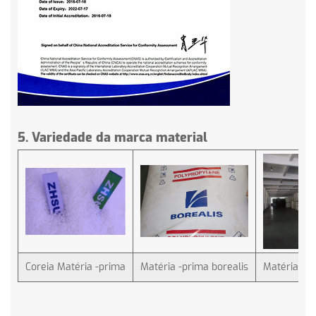
5. Variedade da marca material
Coreia Matéria -prima
Matéria -prima borealis
Matéria -p