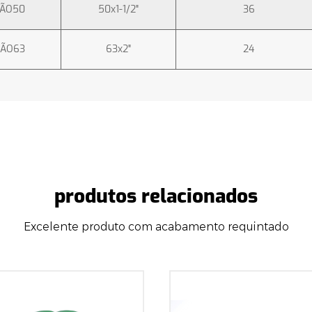
ÇÃO50
50x1-1/2"
36
ÇÃO63
63x2"
24
produtos relacionados
Excelente produto com acabamento requintado