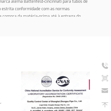
arca alemã Battenfeld-cincinnati para tubos de
m estrita conformidade com as normas
 a compra da matéria-prima até à entrega do
controlo, passámos a certificação ISO9001,
gestão perfeita, além de termos sido nomeados
ngai, empresas de alta tecnologia de Xangai e