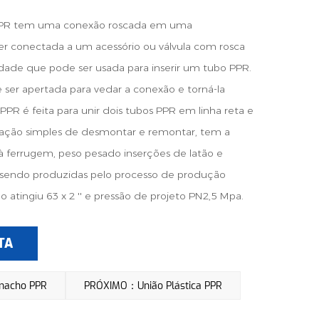
PPR tem uma conexão roscada em uma
r conectada a um acessório ou válvula com rosca
ade que pode ser usada para inserir um tubo PPR.
ser apertada para vedar a conexão e torná-la
PR é feita para unir dois tubos PPR em linha reta e
lação simples de desmontar e remontar, tem a
à ferrugem, peso pesado inserções de latão e
 sendo produzidas pelo processo de produção
atingiu 63 x 2 '' e pressão de projeto PN2,5 Mpa.
TA
macho PPR
PRÓXIMO：União Plástica PPR