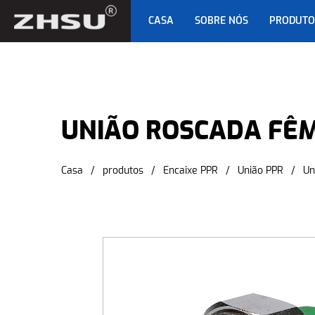
CASA
SOBRE NÓS
PRODUTO
UNIÃO ROSCADA FÊ
Casa
/
produtos
/
Encaixe PPR
/
União PPR
/
Un