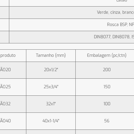
Latão
Verde, cinza, branc
Rosca BSP, N
DIN8077, DIN8078, 
 produto
Tamanho (mm)
Embalagem (pc/ctn)
ÇÃO20
20x1/2"
200
ÇÃO25
25x3/4"
150
ÇÃO32
32x1"
100
ÇÃO40
40x1-1/4"
56