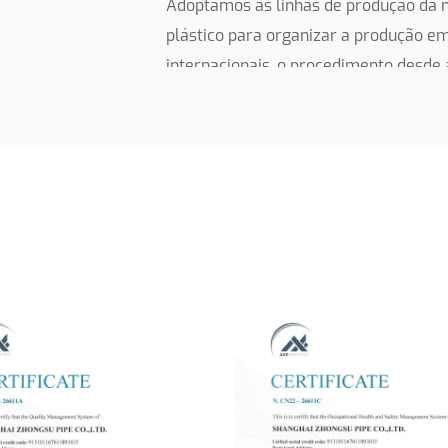
Adoptámos as linhas de produção da m
plástico para organizar a produção e
internacionais, o procedimento desde
produto acabado está totalmente sob 
ISO14001 e OHSAS18001 devido a uma 
como "produtos de marca famosa de Xa
marcas famosas de Xangai".