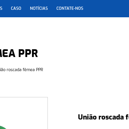
S
CASO
NOTÍCIAS
CONTATE-NOS
MEA PPR
ião roscada fêmea PPR
União roscada 