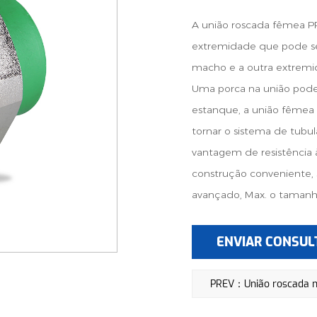
A união roscada fêmea 
extremidade que pode se
macho e a outra extremid
Uma porca na união pode 
estanque, a união fêmea P
tornar o sistema de tubu
vantagem de resistência 
construção conveniente,
avançado, Max. o tamanho 
ENVIAR CONSUL
PREV：União roscada 