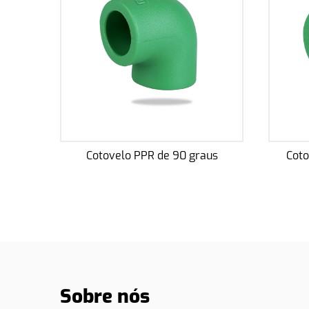
 graus
Cotovelo roscado fêmea PPR
Sobre nós