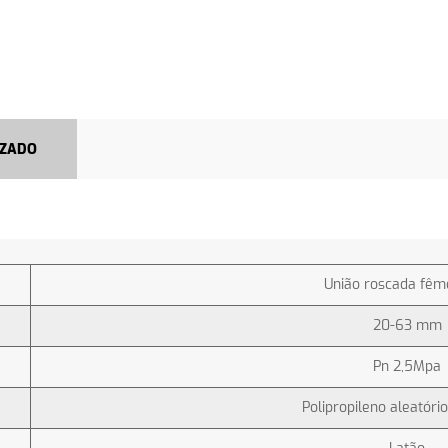
IZADO
União roscada fêm
20-63 mm
Pn 2,5Mpa
Polipropileno aleatóri