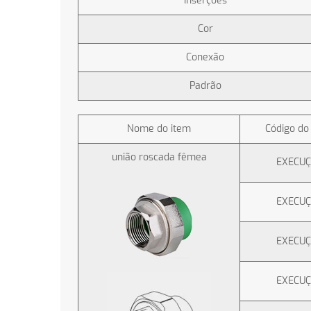
Inserções
Cor
Conexão
Padrão
Nome do item
Código do
união roscada fêmea
EXECU
EXECU
EXECU
EXECU